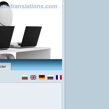
uliatranslations.com
cter