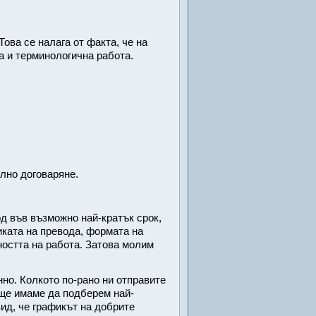
ова се налага от факта, че на
 и терминологична работа.
лно договаряне.
д във възможно най-кратък срок,
тиката на превода, формата на
остта на работа. Затова молим
но. Колкото по-рано ни отправите
 ще имаме да подберем най-
ид, че графикът на добрите