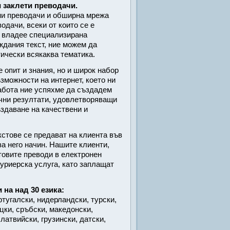
 заклети преводачи.
ни преводачи и обширна мрежа
одачи, всеки от които се е
, владее специализирана
ждания текст, ние можем да
тически всякаква тематика.
 опит и знания, но и широк набор
зможности на интернет, което ни
работа ние успяхме да създадем
ични резултати, удовлетворяващи
здаване на качествени и
стове се предават на клиента във
за него начин. Нашите клиенти,
товите преводи в електронен
куриерска услуга, като заплащат
на над 30 езика:
ртугалски, нидерландски, турски,
ъцки, сръбски, македонски,
 латвийски, грузински, датски,