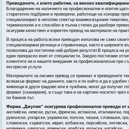
Преводачите, с които работим, са високо квалифицирани
Благодарение на наличието на професионални и опитни щат
старателно подбрани и проверени, работещи на хонорар прев
специализирал в неголям спектър взаимосвързани тематики
терминология и е способен в пълна степен да разбере преве
осигурим качествен и коректен превод на материали на прак
В процеса на работа всеки преводач използва не само своите
специализирани речници и справочници, както и широките въ
позволява да постигнем най-добрия резултат.В процеса на 
един прекрасен екип от специалисти. Заедно постигаме отл
клиентите ни и нашите виждания за професионализъм при съ
експресни услуги.
Материалите за писмен превод се приемат и преведените тек
всякакъв формат на данните, както и по който и да е удобен 
живеещи в други градове или в чужбина, могат да получат го
формат (сканирани), а също така и на хартиен носител чрез 
по банков път.
Фирма „Джулия“ осигурява професионални преводи от и 
английски, немски, руски, френски, испански, италиански, по
румънски, унгарски, украински, полски, чешки, словашки, гр
словенски, хърватски, иврит, албански, персийски, литовски,
норвежки, шведски, арменски, арабски, японски, китайски.