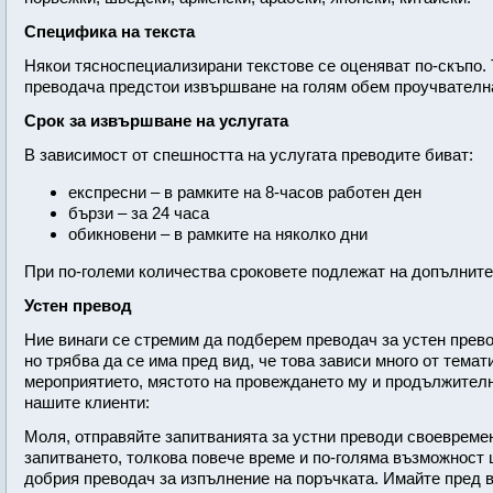
Специфика на текста
Някои тясноспециализирани текстове се оценяват по-скъпо. Т
преводача предстои извършване на голям обем проучвателна
Срок за извършване на услугата
В зависимост от спешността на услугата преводите биват:
експресни – в рамките на 8-часов работен ден
бързи – за 24 часа
обикновени – в рамките на няколко дни
При по-големи количества сроковете подлежат на допълните
Устен превод
Ние винаги се стремим да подберем преводач за устен прево
но трябва да се има пред вид, че това зависи много от тема
мероприятието, мястото на провеждането му и продължителн
нашите клиенти:
Моля, отправяйте запитванията за устни преводи своевремен
запитването, толкова повече време и по-голяма възможност
добрия преводач за изпълнение на поръчката. Имайте пред в